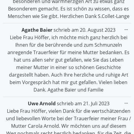
besonderen und warmherzigen Art zu etwas ganz
Besonderem gemacht. Es ist schön zu wissen, dass es
Menschen wie Sie gibt. Herzlichen Dank S.Collet-Lange
Die
...
Agathe Baier
schrieb am
20. August 2023
Me
Liebe Frau Höffer, ich möchte mich ganz herzlich bei
ein
Ihnen für die berührende und zum Schmunzeln
anregende Trauerfeier für meine Mutter bedanken. Es
hat uns allen sehr gut gefallen, wie Sie das Leben
meiner Mutter in einer so schönen Geschichte
dargestellt haben. Auch Ihre herzliche und ruhige Art
beim Vorgespräch hat mir gut gefallen. Vielen lieben
Dank. Agathe Baier und Familie
Die
...
Uwe Arnold
schrieb am
21. Juli 2023
Me
Liebe Frau Höffer, vielen Dank für die wertschätzenden
ein
und liebevollen Worte bei der Trauerfeier meiner Frau /
Mutter Carola Arnold. Wir möchten uns auf diesem
Weg nochmals recht herzlich bedanken, für die Zeit, die