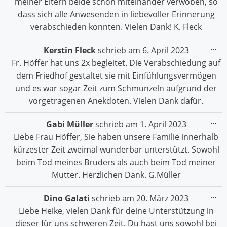
meiner Eltern beide schön miteinander verwoben, so
dass sich alle Anwesenden in liebevoller Erinnerung
verabschieden konnten. Vielen Dank! K. Fleck
Die
...
Kerstin Fleck
schrieb am
6. April 2023
Me
Fr. Höffer hat uns 2x begleitet. Die Verabschiedung auf
ein
dem Friedhof gestaltet sie mit Einfühlungsvermögen
und es war sogar Zeit zum Schmunzeln aufgrund der
vorgetragenen Anekdoten. Vielen Dank dafür.
Die
...
Gabi Müller
schrieb am
1. April 2023
Me
Liebe Frau Höffer, Sie haben unsere Familie innerhalb
ein
kürzester Zeit zweimal wunderbar unterstützt. Sowohl
beim Tod meines Bruders als auch beim Tod meiner
Mutter. Herzlichen Dank. G.Müller
Die
...
Dino Galati
schrieb am
20. März 2023
Me
Liebe Heike, vielen Dank für deine Unterstützung in
ein
dieser für uns schweren Zeit. Du hast uns sowohl bei