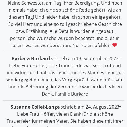
kleine Schwester, am Tag ihrer Beerdigung. Und noch
niemals habe ich eine so schöne Rede gehört, wie an
diesem Tag! Und leider habe ich schon einige gehört.
So viel Herz und eine so toll geschriebene Geschichte
bzw. Erzählung. Alle Details wurden eingebaut,
persönliche Wünsche wurden beachtet und alles in
allem war es wunderschön. Nur zu empfehlen.
Die
...
Barbara Burkard
schrieb am
13. September 2023
Me
Liebe Frau Höffer, Ihre Trauerrede war sehr treffend
ein
individuell und hat das Leben meines Mannes sehr gut
wiedergegeben. Auch das Vorgespräch war einfühlsam
und die Betreuung der Zeremonie war perfekt. Vielen
Dank. Familie Burkard
Die
...
Susanne Collet-Lange
schrieb am
24. August 2023
Me
Liebe Frau Höffer, vielen Dank für die schöne
ein
Trauerfeier für meinen Vater. Sie haben diese mit ihrer