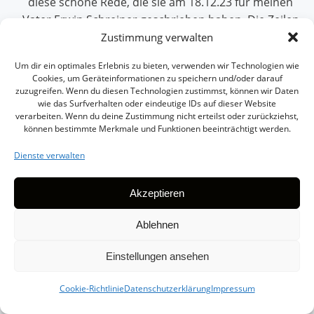
diese schöne Rede, die sie am 18.12.23 für meinen
Vater Erwin Schreiner geschrieben haben. Die Zeilen
hier sind begrenzt, deshalb kann man es nicht in
Zustimmung verwalten
Worten fassen, was es mir persönlich bedeutet hat! Die
Um dir ein optimales Erlebnis zu bieten, verwenden wir Technologien wie
Lebens-Truhe meines Vaters konnte man nicht besser
Cookies, um Geräteinformationen zu speichern und/oder darauf
darstellen. LG Erwin Zinecker
zuzugreifen. Wenn du diesen Technologien zustimmst, können wir Daten
wie das Surfverhalten oder eindeutige IDs auf dieser Website
verarbeiten. Wenn du deine Zustimmung nicht erteilst oder zurückziehst,
Die
...
Alexander Koch
schrieb am
21. Dezember 2023
können bestimmte Merkmale und Funktionen beeinträchtigt werden.
Me
Hallo Frau Höffer, vielen Dank für die sehr schöne
ein
Dienste verwalten
Trauerrede bei der Beerdigung meiner Mutter. Vielen
Dank auch dafür, dass Sie die ganzen kleinen
Geschichten und Anekdoten aus dem Vorgespräch so
Akzeptieren
passend in die Rede integriert haben. Ich werde Sie auf
Ablehnen
jeden Fall weiterempfehlen! Liebe Grüße, Alexander
und Brit Koch
Einstellungen ansehen
Die
...
Desiree R.
schrieb am
15. Dezember 2023
Me
Cookie-Richtlinie
Datenschutzerklärung
Impressum
Wir hatten Frau Höffer als Trauerrednerin für meine
ein
kleine Schwester, am Tag ihrer Beerdigung. Und noch