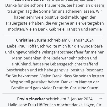
Me
Danke für die schöne Trauerrede. Sie haben an diesem
ein
traurigen Tag die Sonne für uns scheinen lassen. Wir
haben sehr viele positive Rückmeldungen der
Trauergäste erhalten, die wir gerne an sie weitergeben
möchten. Vielen Dank. Gabriele Hanisch und Familie
Die
...
Christine Sturm
schrieb am
8. Januar 2024
Me
Liebe Frau Höffer, ich wollte mich für die wunderbare
ein
und ungewöhnliche Wikingerabschiedsfeier für meinen
Mann bedanken. Ihre Rede war sehr schön und
einfühlend, hat seine Lebensgeschichte treffend
beschrieben und ich habe ganz viel positive Resonanz
für Sie bekommen. Vielen Dank, dass Sie seinen letzten
Weg so toll gestaltet haben. Danke im Namen der
Familie und ganz vieler Freunde. Christine Sturm
Die
...
Erwin zinecker
schrieb am
2. Januar 2024
Me
Hallo liebe Frau Höffer, ich möchte danke sagen, für
ein