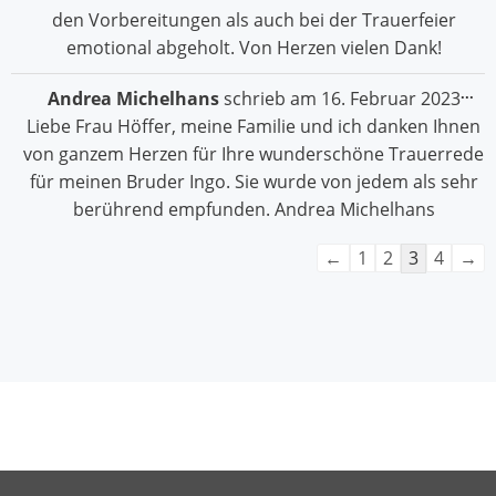
den Vorbereitungen als auch bei der Trauerfeier
emotional abgeholt. Von Herzen vielen Dank!
Die
...
Andrea Michelhans
schrieb am
16. Februar 2023
Me
Liebe Frau Höffer, meine Familie und ich danken Ihnen
ein
von ganzem Herzen für Ihre wunderschöne Trauerrede
für meinen Bruder Ingo. Sie wurde von jedem als sehr
berührend empfunden. Andrea Michelhans
Navigation
←
1
2
3
4
→
der
Gästebuchliste