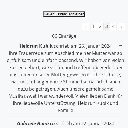
Navigation
←
1
2
3
4
→
der
66 Einträge
Gästebuchliste
Die
...
Heidrun Kubik
schrieb am
26. Januar 2024
Me
Ihre Trauerrede zum Abschied meiner Mutter war so
ein
einfühlsam und einfach passend. Wir haben von vielen
Gästen gehört, wie schön und treffend die Rede über
das Leben unserer Mutter gewesen ist. Ihre schöne,
warme und angenehme Stimme hat natürlich auch
dazu beigetragen. Auch unsere gemeinsame
Musikauswahl war wundervoll. Vielen lieben Dank für
Ihre liebevolle Unterstützung. Heidrun Kubik und
Familie
Die
...
Gabriele Hanisch
schrieb am
22. Januar 2024
Me