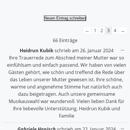
Navigation
←
1
2
3
4
→
der
66 Einträge
Gästebuchliste
Die
...
Heidrun Kubik
schrieb am
26. Januar 2024
Me
Ihre Trauerrede zum Abschied meiner Mutter war so
ein
einfühlsam und einfach passend. Wir haben von vielen
Gästen gehört, wie schön und treffend die Rede über
das Leben unserer Mutter gewesen ist. Ihre schöne,
warme und angenehme Stimme hat natürlich auch
dazu beigetragen. Auch unsere gemeinsame
Musikauswahl war wundervoll. Vielen lieben Dank für
Ihre liebevolle Unterstützung. Heidrun Kubik und
Familie
Die
...
Gabriele Hanisch
schrieb am
22. Januar 2024