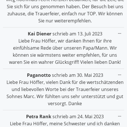
Sie sich für uns genommen haben. Der Besuch bei uns
zuhause, die Trauerfeier, einfach nur TOP. Wir können
Sie nur weiterempfehlen.
Die
...
Kai Diener
schrieb am
13. Juli 2023
Me
Liebe Frau Höffer, wir danken Ihnen für ihre
ein
einfühlsame Rede über unseren Papa/Mann. Wir
können sie wärmstens weiter empfehlen, für uns
waren Sie ein wahrer Glücksgriff! Vielen lieben Dank!
Die
...
Paganotto
schrieb am
30. Mai 2023
Me
Liebe Frau Höffer, vielen Dank für die wertschätzenden
ein
und liebevollen Worte bei der Trauerfeier unseres
Sohnes Marc. Wir fühlten uns sehr unterstützt und gut
versorgt. Danke
Die
...
Petra Rank
schrieb am
24. Mai 2023
Me
Liebe Frau Höffer, meine Schwester und ich danken
ein