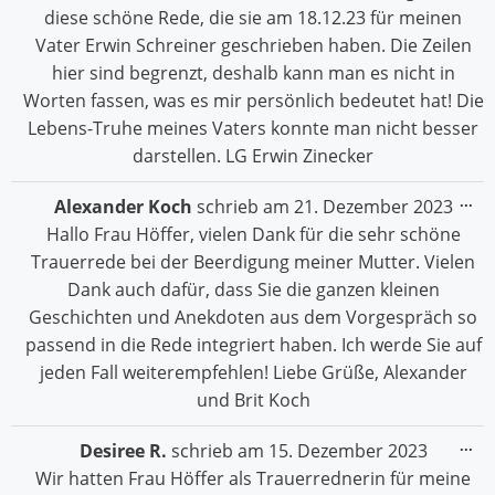
diese schöne Rede, die sie am 18.12.23 für meinen
Vater Erwin Schreiner geschrieben haben. Die Zeilen
hier sind begrenzt, deshalb kann man es nicht in
Worten fassen, was es mir persönlich bedeutet hat! Die
Lebens-Truhe meines Vaters konnte man nicht besser
darstellen. LG Erwin Zinecker
Die
...
Alexander Koch
schrieb am
21. Dezember 2023
Me
Hallo Frau Höffer, vielen Dank für die sehr schöne
ein
Trauerrede bei der Beerdigung meiner Mutter. Vielen
Dank auch dafür, dass Sie die ganzen kleinen
Geschichten und Anekdoten aus dem Vorgespräch so
passend in die Rede integriert haben. Ich werde Sie auf
jeden Fall weiterempfehlen! Liebe Grüße, Alexander
und Brit Koch
Die
...
Desiree R.
schrieb am
15. Dezember 2023
Me
Wir hatten Frau Höffer als Trauerrednerin für meine
ein