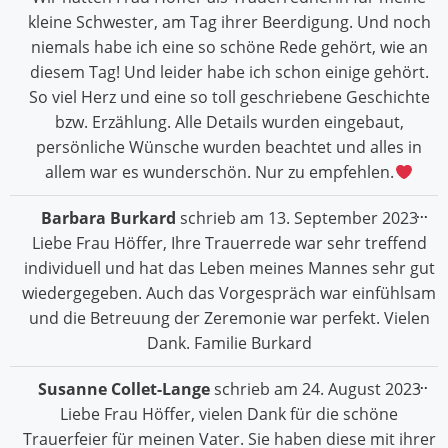
kleine Schwester, am Tag ihrer Beerdigung. Und noch
niemals habe ich eine so schöne Rede gehört, wie an
diesem Tag! Und leider habe ich schon einige gehört.
So viel Herz und eine so toll geschriebene Geschichte
bzw. Erzählung. Alle Details wurden eingebaut,
persönliche Wünsche wurden beachtet und alles in
allem war es wunderschön. Nur zu empfehlen.
Die
...
Barbara Burkard
schrieb am
13. September 2023
Me
Liebe Frau Höffer, Ihre Trauerrede war sehr treffend
ein
individuell und hat das Leben meines Mannes sehr gut
wiedergegeben. Auch das Vorgespräch war einfühlsam
und die Betreuung der Zeremonie war perfekt. Vielen
Dank. Familie Burkard
Die
...
Susanne Collet-Lange
schrieb am
24. August 2023
Me
Liebe Frau Höffer, vielen Dank für die schöne
ein
Trauerfeier für meinen Vater. Sie haben diese mit ihrer