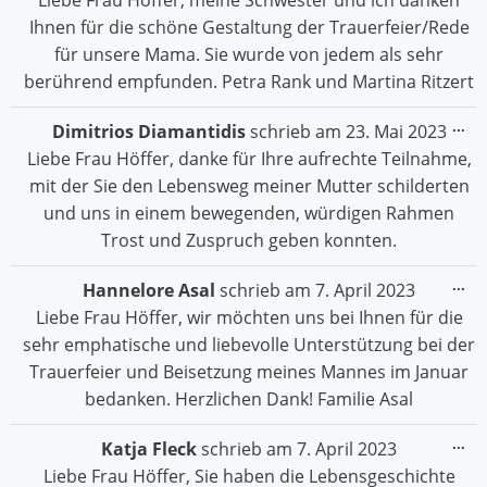
Liebe Frau Höffer, meine Schwester und ich danken
Ihnen für die schöne Gestaltung der Trauerfeier/Rede
für unsere Mama. Sie wurde von jedem als sehr
berührend empfunden. Petra Rank und Martina Ritzert
Die
...
Dimitrios Diamantidis
schrieb am
23. Mai 2023
Me
Liebe Frau Höffer, danke für Ihre aufrechte Teilnahme,
ein
mit der Sie den Lebensweg meiner Mutter schilderten
und uns in einem bewegenden, würdigen Rahmen
Trost und Zuspruch geben konnten.
Die
...
Hannelore Asal
schrieb am
7. April 2023
Me
Liebe Frau Höffer, wir möchten uns bei Ihnen für die
ein
sehr emphatische und liebevolle Unterstützung bei der
Trauerfeier und Beisetzung meines Mannes im Januar
bedanken. Herzlichen Dank! Familie Asal
Die
...
Katja Fleck
schrieb am
7. April 2023
Me
Liebe Frau Höffer, Sie haben die Lebensgeschichte
ein