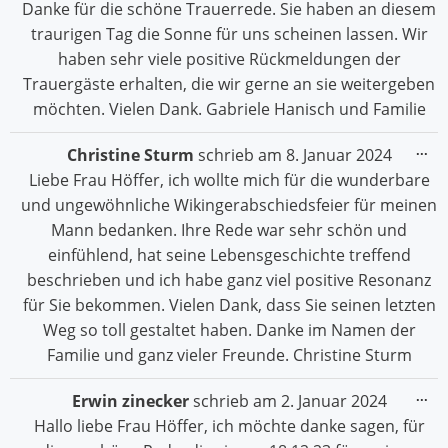
Danke für die schöne Trauerrede. Sie haben an diesem
ein
traurigen Tag die Sonne für uns scheinen lassen. Wir
haben sehr viele positive Rückmeldungen der
Trauergäste erhalten, die wir gerne an sie weitergeben
möchten. Vielen Dank. Gabriele Hanisch und Familie
Die
...
Christine Sturm
schrieb am
8. Januar 2024
Me
Liebe Frau Höffer, ich wollte mich für die wunderbare
ein
und ungewöhnliche Wikingerabschiedsfeier für meinen
Mann bedanken. Ihre Rede war sehr schön und
einfühlend, hat seine Lebensgeschichte treffend
beschrieben und ich habe ganz viel positive Resonanz
für Sie bekommen. Vielen Dank, dass Sie seinen letzten
Weg so toll gestaltet haben. Danke im Namen der
Familie und ganz vieler Freunde. Christine Sturm
Die
...
Erwin zinecker
schrieb am
2. Januar 2024
Me
Hallo liebe Frau Höffer, ich möchte danke sagen, für
ein