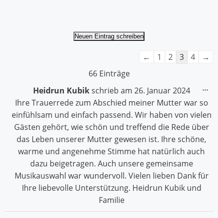
Navigation
←
1
2
3
4
→
der
66 Einträge
Gästebuchliste
Die
...
Heidrun Kubik
schrieb am
26. Januar 2024
Me
Ihre Trauerrede zum Abschied meiner Mutter war so
ein
einfühlsam und einfach passend. Wir haben von vielen
Gästen gehört, wie schön und treffend die Rede über
das Leben unserer Mutter gewesen ist. Ihre schöne,
warme und angenehme Stimme hat natürlich auch
dazu beigetragen. Auch unsere gemeinsame
Musikauswahl war wundervoll. Vielen lieben Dank für
Ihre liebevolle Unterstützung. Heidrun Kubik und
Familie