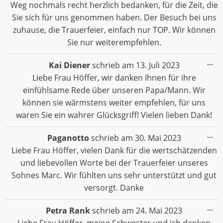
Weg nochmals recht herzlich bedanken, für die Zeit, die
Sie sich für uns genommen haben. Der Besuch bei uns
zuhause, die Trauerfeier, einfach nur TOP. Wir können
Sie nur weiterempfehlen.
Die
...
Kai Diener
schrieb am
13. Juli 2023
Me
Liebe Frau Höffer, wir danken Ihnen für ihre
ein
einfühlsame Rede über unseren Papa/Mann. Wir
können sie wärmstens weiter empfehlen, für uns
waren Sie ein wahrer Glücksgriff! Vielen lieben Dank!
Die
...
Paganotto
schrieb am
30. Mai 2023
Me
Liebe Frau Höffer, vielen Dank für die wertschätzenden
ein
und liebevollen Worte bei der Trauerfeier unseres
Sohnes Marc. Wir fühlten uns sehr unterstützt und gut
versorgt. Danke
Die
...
Petra Rank
schrieb am
24. Mai 2023
Me
ein