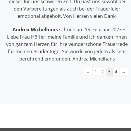
dieser für uns schweren Zeit. Du hast uns sowohl bei
den Vorbereitungen als auch bei der Trauerfeier
emotional abgeholt. Von Herzen vielen Dank!
Die
...
Andrea Michelhans
schrieb am
16. Februar 2023
Me
Liebe Frau Höffer, meine Familie und ich danken Ihnen
ein
von ganzem Herzen für Ihre wunderschöne Trauerrede
für meinen Bruder Ingo. Sie wurde von jedem als sehr
berührend empfunden. Andrea Michelhans
Navigation
←
1
2
3
4
→
der
Gästebuchliste