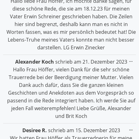
Hallo liebe Frau Höffer, ich möchte danke sagen, für
ein
diese schöne Rede, die sie am 18.12.23 für meinen
Vater Erwin Schreiner geschrieben haben. Die Zeilen
hier sind begrenzt, deshalb kann man es nicht in
Worten fassen, was es mir persönlich bedeutet hat! Die
Lebens-Truhe meines Vaters konnte man nicht besser
darstellen. LG Erwin Zinecker
Die
...
Alexander Koch
schrieb am
21. Dezember 2023
Me
Hallo Frau Höffer, vielen Dank für die sehr schöne
ein
Trauerrede bei der Beerdigung meiner Mutter. Vielen
Dank auch dafür, dass Sie die ganzen kleinen
Geschichten und Anekdoten aus dem Vorgespräch so
passend in die Rede integriert haben. Ich werde Sie auf
jeden Fall weiterempfehlen! Liebe Grüße, Alexander
und Brit Koch
Die
...
Desiree R.
schrieb am
15. Dezember 2023
Me
Wir hatten Frau Höffer als Trauerrednerin für meine
ein