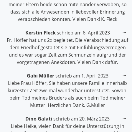
meiner Eltern beide schön miteinander verwoben, so
dass sich alle Anwesenden in liebevoller Erinnerung
verabschieden konnten. Vielen Dank! K. Fleck
Die
...
Kerstin Fleck
schrieb am
6. April 2023
Me
Fr. Höffer hat uns 2x begleitet. Die Verabschiedung auf
ein
dem Friedhof gestaltet sie mit Einfühlungsvermögen
und es war sogar Zeit zum Schmunzeln aufgrund der
vorgetragenen Anekdoten. Vielen Dank dafür.
Die
...
Gabi Müller
schrieb am
1. April 2023
Me
Liebe Frau Höffer, Sie haben unsere Familie innerhalb
ein
kürzester Zeit zweimal wunderbar unterstützt. Sowohl
beim Tod meines Bruders als auch beim Tod meiner
Mutter. Herzlichen Dank. G.Müller
Die
...
Dino Galati
schrieb am
20. März 2023
Me
Liebe Heike, vielen Dank für deine Unterstützung in
ein