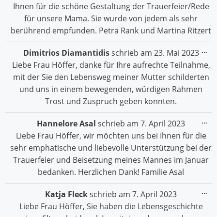
Ihnen für die schöne Gestaltung der Trauerfeier/Rede
für unsere Mama. Sie wurde von jedem als sehr
berührend empfunden. Petra Rank und Martina Ritzert
Die
...
Dimitrios Diamantidis
schrieb am
23. Mai 2023
Me
Liebe Frau Höffer, danke für Ihre aufrechte Teilnahme,
ein
mit der Sie den Lebensweg meiner Mutter schilderten
und uns in einem bewegenden, würdigen Rahmen
Trost und Zuspruch geben konnten.
Die
...
Hannelore Asal
schrieb am
7. April 2023
Me
Liebe Frau Höffer, wir möchten uns bei Ihnen für die
ein
sehr emphatische und liebevolle Unterstützung bei der
Trauerfeier und Beisetzung meines Mannes im Januar
bedanken. Herzlichen Dank! Familie Asal
Die
...
Katja Fleck
schrieb am
7. April 2023
Me
Liebe Frau Höffer, Sie haben die Lebensgeschichte
ein