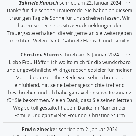
Die
...
Gabriele Hanisch
schrieb am
22. Januar 2024
Me
Danke für die schöne Trauerrede. Sie haben an diesem
ein
traurigen Tag die Sonne für uns scheinen lassen. Wir
haben sehr viele positive Rückmeldungen der
Trauergäste erhalten, die wir gerne an sie weitergeben
möchten. Vielen Dank. Gabriele Hanisch und Familie
Die
...
Christine Sturm
schrieb am
8. Januar 2024
Me
Liebe Frau Höffer, ich wollte mich für die wunderbare
ein
und ungewöhnliche Wikingerabschiedsfeier für meinen
Mann bedanken. Ihre Rede war sehr schön und
einfühlend, hat seine Lebensgeschichte treffend
beschrieben und ich habe ganz viel positive Resonanz
für Sie bekommen. Vielen Dank, dass Sie seinen letzten
Weg so toll gestaltet haben. Danke im Namen der
Familie und ganz vieler Freunde. Christine Sturm
Die
...
Erwin zinecker
schrieb am
2. Januar 2024
Me